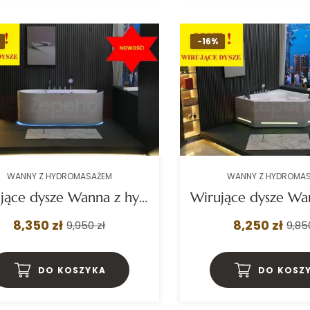
-16%
WANNY Z HYDROMASAŻEM
WANNY Z HYDROMA
Wirujące dysze Wanna z hydromasażem BZ-675 prostokątna 170cmx850cmx60cm z podgrzewaczem+pilot
8,350 zł
8,250 zł
9,950 zł
9,85
DO KOSZYKA
DO KOSZ