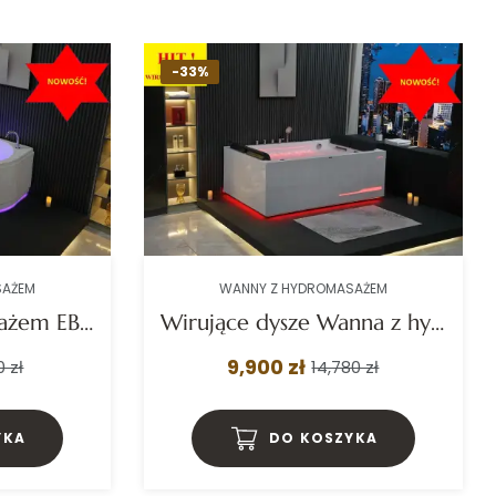
-33%
SAŻEM
WANNY Z HYDROMASAŻEM
Wanna z hydromasażem EB-101 R PRAWA prostokątna 170cmx101cmx63cm DYSZE OBROTOWE, PILOT
Wirujące dysze Wanna z hydromasażem EB-100 prostokątna 180cmx120cmx66cm Wodospad LED x 2+Ambiente z podgrzewaczem+pilot
9,900 zł
0 zł
14,780 zł
YKA
DO KOSZYKA