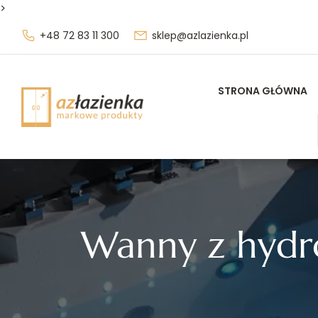
>
+48 72 83 11 300
sklep@azlazienka.pl
STRONA GŁÓWNA
Wanny z hyd