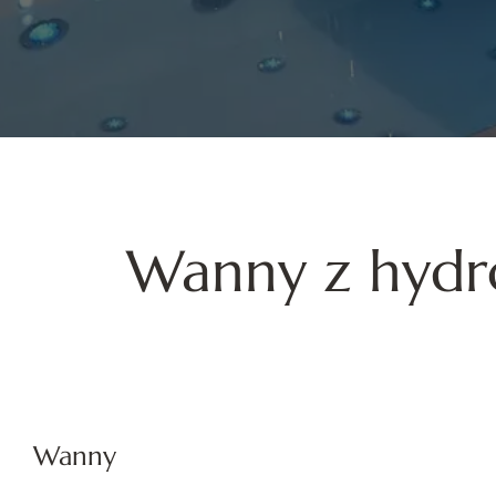
Wanny z hyd
Wanny