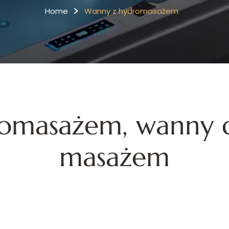
Home
Wanny z hydromasażem
romasażem, wanny 
masażem