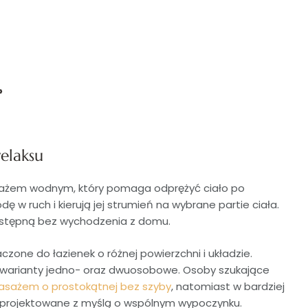
»
elaksu
ażem wodnym, który pomaga odprężyć ciało po
 ruch i kierują jej strumień na wybrane partie ciała.
dostępną bez wychodzenia z domu.
zone do łazienek o różnej powierzchni i układzie.
 warianty jedno- oraz dwuosobowe. Osoby szukające
asażem o prostokątnej bez szyby
, natomiast w bardziej
aprojektowane z myślą o wspólnym wypoczynku.