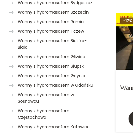
Wanny z hydromasażem Bydgoszcz
Wanny z hydromasażem Szczecin
-17%
Wanny z hydromasażem Rumia
Wanny z hydromasażem Tczew
Wanny z hydromasażem Bielsko-
Biała
Wanny z hydromasażem Gliwice
Wanny z hydromasażem Słupsk
Wanny z hydromasażem Gdynia
Wanny z hydromasażem w Gdańsku
Wanny z hydromasażem w
Sosnowcu
Wanny z hydromasażem
Częstochowa
Wanny z hydromasażem Katowice