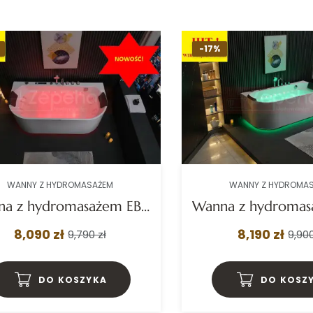
-17%
WANNY Z HYDROMASAŻEM
WANNY Z HYDROMA
Wanna z hydromasażem EB-802 B prostokątna 150cmx75cmx60cm DYSZE OBROTOWE, PILOT
8,090 zł
8,190 zł
9,790 zł
9,900
DO KOSZYKA
DO KOSZ