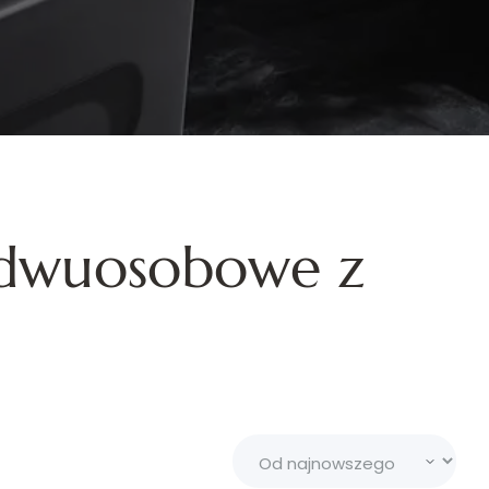
dwuosobowe z