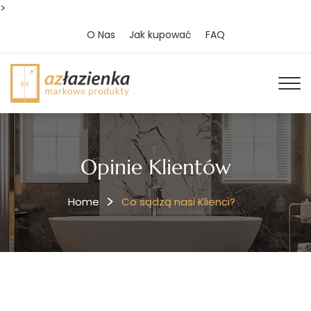
>
O Nas
Jak kupować
FAQ
Opinie Klientów
Home
Co sądzą nasi Klienci?